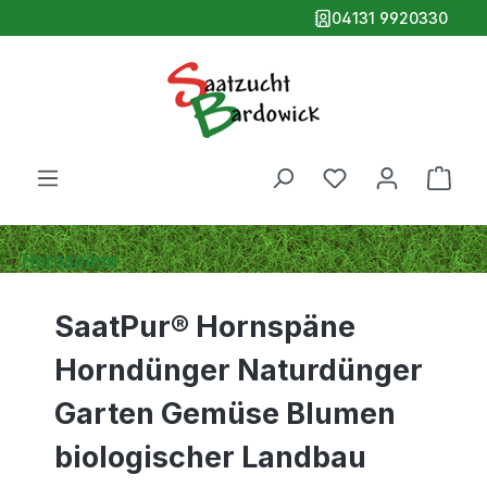
04131 9920330
alt springen
Ware
Hornspäne
SaatPur® Hornspäne
Horndünger Naturdünger
Garten Gemüse Blumen
biologischer Landbau