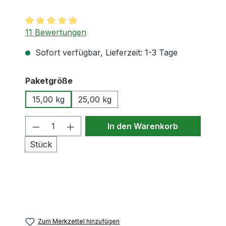
Durchschnittliche Bewertung von 4.9 von 5 Sternen
11 Bewertungen
Sofort verfügbar, Lieferzeit: 1-3 Tage
auswählen
Paketgröße
15,00 kg
25,00 kg
Produkt Anzahl: Gib den gewünschten
In den Warenkorb
Stück
Zum Merkzettel hinzufügen