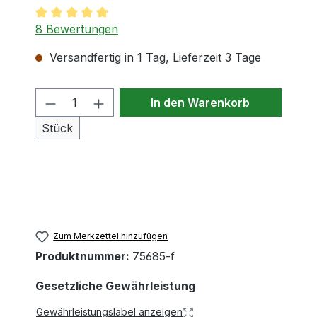
Durchschnittliche Bewertung von 5 von 5 Sternen
8 Bewertungen
Versandfertig in 1 Tag, Lieferzeit 3 Tage
Produkt Anzahl: Gib den gewünschten
In den Warenkorb
Stück
Zum Merkzettel hinzufügen
Produktnummer:
75685-f
Gesetzliche Gewährleistung
Gewährleistungslabel anzeigen