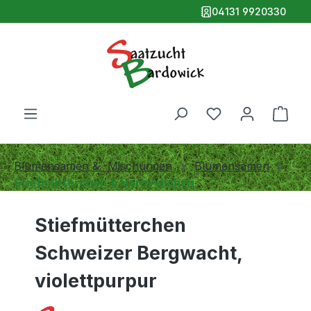
04131 9920330
alt springen
Ware
Blumensamen & -Mischungen
Blumensamen
Stiefmütterchen & Hornveilchen
Stiefmütterchen
Schweizer Bergwacht,
violettpurpur