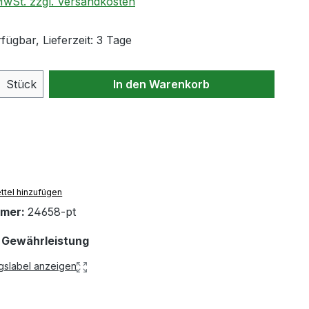
 MwSt. zzgl. Versandkosten
fügbar, Lieferzeit: 3 Tage
Anzahl: Gib den gewünschten Wert ein 
Stück
In den Warenkorb
tel hinzufügen
mmer:
24658-pt
 Gewährleistung
gslabel anzeigen