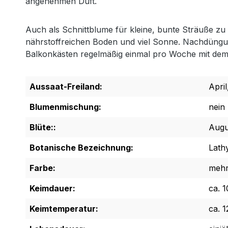
angenehmen Duft.
Auch als Schnittblume für kleine, bunte Sträuße z
nährstoffreichen Boden und viel Sonne. Nachdüngun
Balkonkästen regelmäßig einmal pro Woche mit dem
Aussaat-Freiland:
Apri
Blumenmischung:
nein
Blüte::
Augus
Botanische Bezeichnung:
Lath
Farbe:
mehr
Keimdauer:
ca. 
Keimtemperatur:
ca. 1