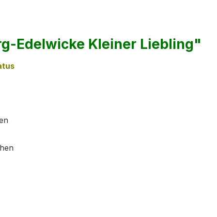
g-Edelwicke Kleiner Liebling"
atus
zen
ihen