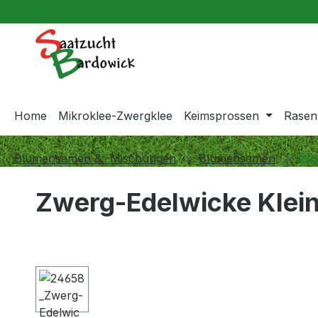
springen
Zur Hauptnavigation springen
Home
Mikroklee-Zwergklee
Keimsprossen
Rasen
Blumensamen & -Mischungen
Blumensamen
Wi
Zwerg-Edelwicke Klein
Bildergalerie überspringen