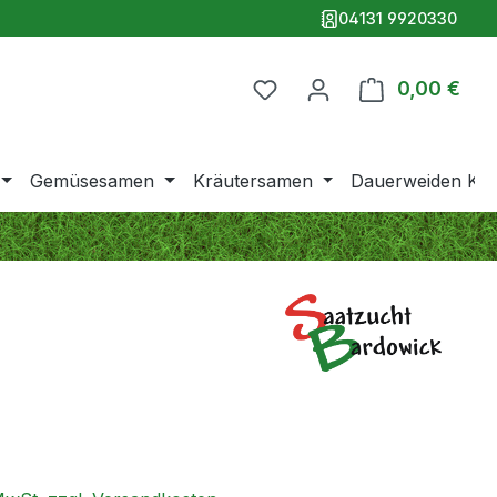
04131 9920330
0,00 €
Ware
Gemüsesamen
Kräutersamen
Dauerweiden Klei