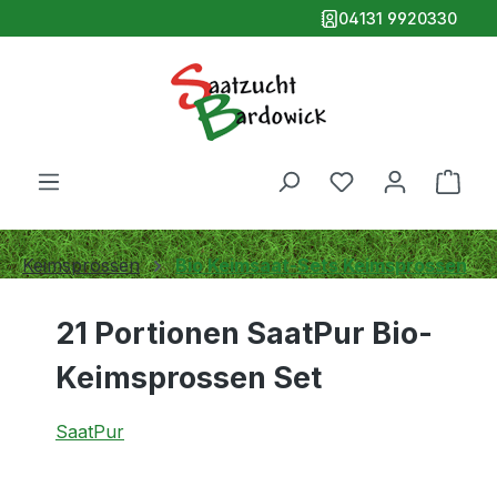
04131 9920330
alt springen
Ware
Keimsprossen
Bio Keimsaat-Sets Keimsprossen
21 Portionen SaatPur Bio-
Keimsprossen Set
SaatPur