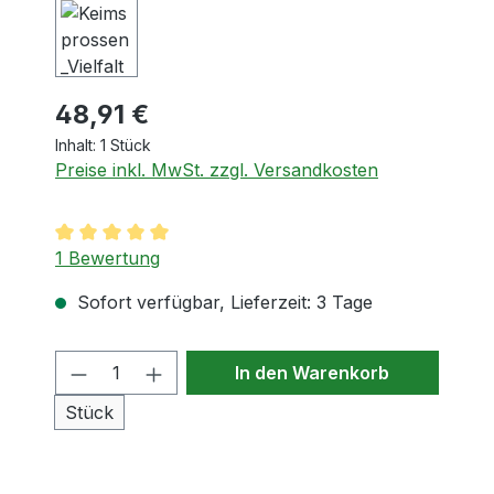
48,91 €
Inhalt:
1 Stück
Preise inkl. MwSt. zzgl. Versandkosten
Durchschnittliche Bewertung von 5 von 5 Sternen
1 Bewertung
Sofort verfügbar, Lieferzeit: 3 Tage
Produkt Anzahl: Gib den gewünschten
In den Warenkorb
Stück