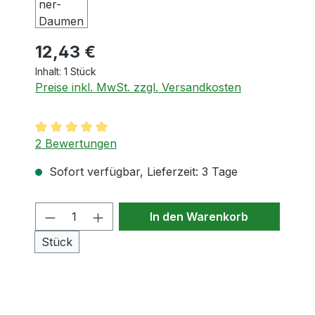
12,43 €
Inhalt:
1 Stück
Preise inkl. MwSt. zzgl. Versandkosten
Durchschnittliche Bewertung von 5 von 5 Sternen
2 Bewertungen
Sofort verfügbar, Lieferzeit: 3 Tage
Produkt Anzahl: Gib den gewünschten
In den Warenkorb
Stück