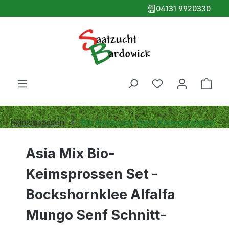
04131 9920330
alt springen
Ware
Keimsprossen
Bio Keimsaat-Sets Keimsprossen
Asia Mix Bio-
Keimsprossen Set -
Bockshornklee Alfalfa
Mungo Senf Schnitt-