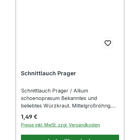
Schnittlauch Prager
Schnittlauch Prager / Allium
schoenoprasum Bekanntes und
beliebtes Würzkraut. Mittelgroßröhrig.
Inhalt: 1 Portion Saatgut reicht für ca.
Regulärer Preis:
1,49 €
400 Pflanzen Aussaat Freiland: März -
Preise inkl. MwSt. zzgl. Versandkosten
April oder Anfang August
Keimtemperatur: 10 - 20°C Keimdauer: 20