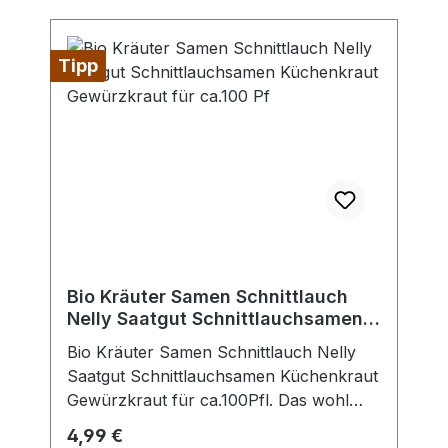
Tipp
Bio Kräuter Samen Schnittlauch
Nelly Saatgut Schnittlauchsamen
Küchenkraut Gewürzkraut für
Bio Kräuter Samen Schnittlauch Nelly
ca.100 Pf
Saatgut Schnittlauchsamen Küchenkraut
Gewürzkraut für ca.100Pfl. Das wohl
beliebteste Küchenkraut unter den
Regulärer Preis:
4,99 €